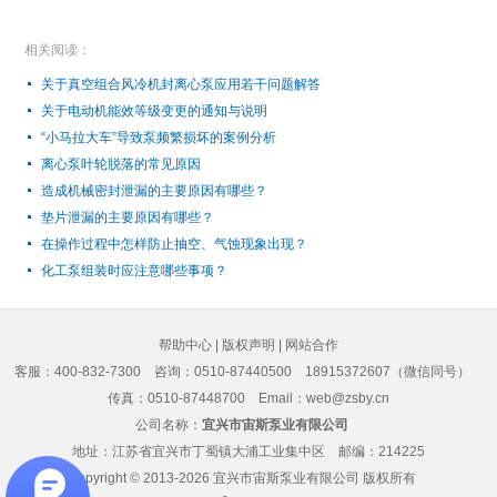
相关阅读：
关于真空组合风冷机封离心泵应用若干问题解答
关于电动机能效等级变更的通知与说明
“小马拉大车”导致泵频繁损坏的案例分析
离心泵叶轮脱落的常见原因
造成机械密封泄漏的主要原因有哪些？
垫片泄漏的主要原因有哪些？
在操作过程中怎样防止抽空、气蚀现象出现？
化工泵组装时应注意哪些事项？
帮助中心
|
版权声明
|
网站合作
客服：400-832-7300
咨询：0510-87440500 18915372607（微信同号）
传真：0510-87448700 Email：web@zsby.cn
公司名称：
宜兴市宙斯泵业有限公司
地址：江苏省宜兴市丁蜀镇大浦工业集中区 邮编：214225
Copyright © 2013-2026
宜兴市宙斯泵业有限公司
版权所有