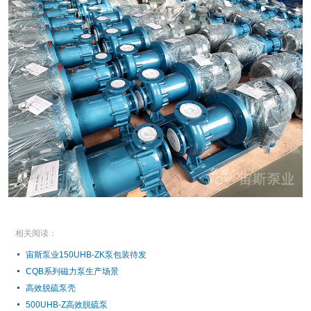
相关阅读：
宙斯泵业150UHB-ZK泵包装待发
CQB系列磁力泵生产场景
高效脱硫泵壳
500UHB-Z高效脱硫泵