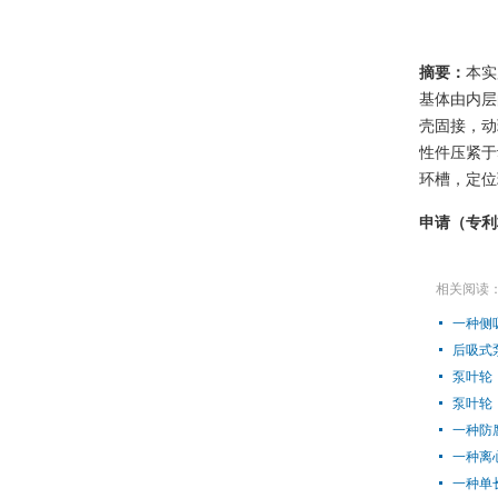
摘要：
本实
基体由内层
壳固接，动
性件压紧于
环槽，定位
申请（专利
相关阅读
一种侧吸
后吸式泵
泵叶轮（
泵叶轮（
一种防腐
一种离心
一种单长