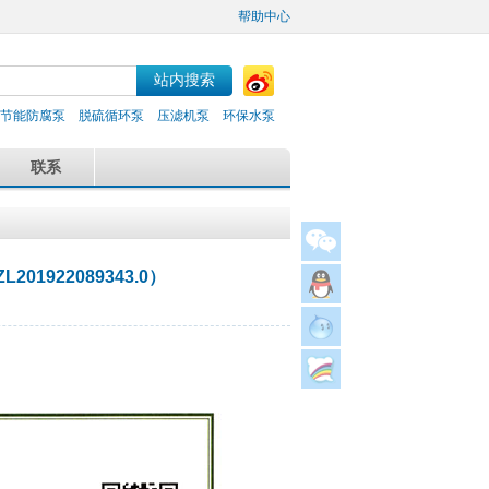
帮助中心
节能防腐泵
脱硫循环泵
压滤机泵
环保水泵
联系
922089343.0）