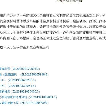
用新型公开了一种防腐离心泵用轴套及其制作的集装式机械密封组件，所
的金属材料基体以及外层的非金属材料基体构成，包括动环、静环、静环
环嵌接于轴套的动环托内，静环顶推弹性件设置于密封盒内，静环位于动
动环上，金属材料基体上开设有防转通孔，通孔内设置防转螺栓与主轴上
环内圈卡嵌于环槽内，定位环基体通过定位螺栓于密封盒后盖连接，构成
权）人：
宜兴市宙斯泵业有限公司
：
离心泵（ZL202020170814.0）
（防腐耐磨）（ZL201930065896.5）
4）（ZL201930623256.1）
5）（ZL201930623241.5）
软轴泵（ZL201921090400.0）
泵用轴密封冷却风轮（ZL201921089881.3）
轴防腐液下泵（ZL201921089809.0）