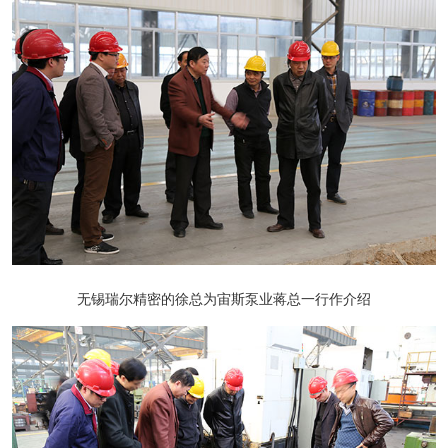
无锡瑞尔精密的徐总为宙斯泵业蒋总一行作介绍