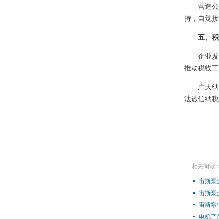
营造公平
持，自觉接
五、积极
企业发展
推动税收工
广大纳税
法诚信纳税
相关阅读
宙斯泵
宙斯泵
宙斯泵
电机产