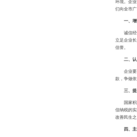
环境。企业
们向全市广
一、增强
诚信经营
立足企业长
信誉。
二、认真
企业要正
款，争做依
三、提升
国家积极
信纳税的实
改善民生之
四、主动