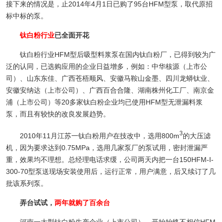
接下来的情况是，止2014年4月1日已购了95台HFM型泵，取代原招
标中标的泵。
钛白粉行业
已全面开花
钛白粉行业HFM型后吸型料浆泵在国内钛白粉厂，已得到较为广
泛的认同，已选购应用的企业日益增多，例如：中华核源（上市公
司）、山东东佳、广西苍梧顺风、安徽马鞍山金墨、四川龙蟒钛业、
安徽安纳达（上市公司）、广西百合合隆、湖南株州化工厂、南京金
浦（上市公司）等20多家钛白粉企业均已使用HFM型无泄漏料浆
泵，而且有较快的改良发展趋势。
3
2010年11月江苏一钛白粉用户在技改中，选用800m
的大压滤
机，因为要求达到0.75MPa，选用几家泵厂的泵试用，密封泄漏严
重，效果均不理想。总经理电话求缓，公司两天内把一台150HFM-I-
300-70型泵送现场安装使用后，运行正常，用户满意，后又续订了几
批该系列泵。
弄台试试，
两年就购了百余台
河南一大型钛白粉生产企业（上市公司），开始始终不相信HFM