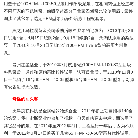
用数十台100HFM-I-100-50型泵用作阳极泥泵，在相同岗位上经过与
不同厂家的不锈钢泵、前吸型超高分子量聚乙烯泵比较使用后，最终
淘汰了其它泵，选定HFM型泵为海外冶炼工程配套泵。
黑龙江乌拉嘎黄金公司采购后吸料浆泵的记录为：2010年3月28
日试用4台，4月15日续购2台，9月18日续购2台；为淘汰原用的杂型
泵，于2010年10月28日又购12台100HFM-I-75-6型的高压力料浆
泵。
贵州红星锰业，于2010年7月试用5台100HFM-I-100-30型后吸
料浆泵后，通过和原购泵比较性试用，认可质量后，于2010年10月9
日一气购了16台80HFM-I-40-35型和25台65HFM-I-30-35型泵，对原
有设备进行大改造。
奇怪的回头客
天津荗联科技是金属钴的冶炼企业，2011年初上项目招标140台
冶炼泵，我们宙斯泵业也参加了招标，但因价格高未中标，而选用了
其它品种的泵。在2011年至2012年7月，工程运行一年后，因为不顺
利，于2012年9月17日购买了几台65HFM-I-30-50型泵替代性试用。