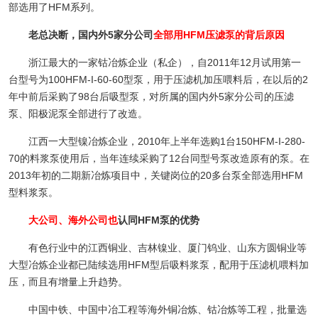
部选用了HFM系列。
老总决断，国内外5家分公司
全部用HFM压滤泵的背后原因
浙江最大的一家钴冶炼企业（私企），自2011年12月试用第一
台型号为100HFM-I-60-60型泵，用于压滤机加压喂料后，在以后的2
年中前后采购了98台后吸型泵，对所属的国内外5家分公司的压滤
泵、阳极泥泵全部进行了改造。
江西一大型镍冶炼企业，2010年上半年选购1台150HFM-I-280-
70的料浆泵使用后，当年连续采购了12台同型号泵改造原有的泵。在
2013年初的二期新冶炼项目中，关键岗位的20多台泵全部选用HFM
型料浆泵。
大公司、海外公司也
认同HFM泵的优势
有色行业中的江西铜业、吉林镍业、厦门钨业、山东方圆铜业等
大型冶炼企业都已陆续选用HFM型后吸料浆泵，配用于压滤机喂料加
压，而且有增量上升趋势。
中国中铁、中国中冶工程等海外铜冶炼、钴冶炼等工程，批量选