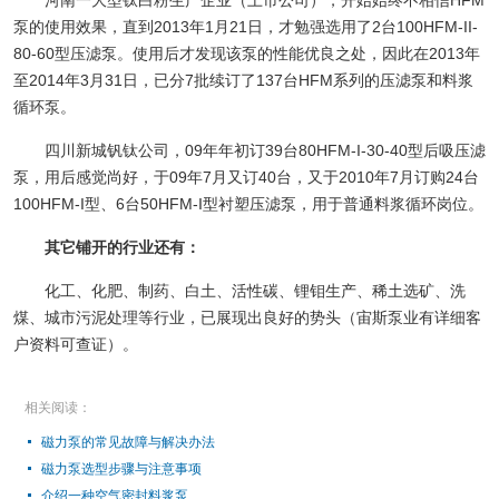
泵的使用效果，直到2013年1月21日，才勉强选用了2台100HFM-II-
80-60型压滤泵。使用后才发现该泵的性能优良之处，因此在2013年
至2014年3月31日，已分7批续订了137台HFM系列的压滤泵和料浆
循环泵。
四川新城钒钛公司，09年年初订39台80HFM-I-30-40型后吸压滤
泵，用后感觉尚好，于09年7月又订40台，又于2010年7月订购24台
100HFM-I型、6台50HFM-I型衬塑压滤泵，用于普通料浆循环岗位。
其它铺开的行业还有：
化工、化肥、制药、白土、活性碳、锂钼生产、稀土选矿、洗
煤、城市污泥处理等行业，已展现出良好的势头（宙斯泵业有详细客
户资料可查证）。
相关阅读：
磁力泵的常见故障与解决办法
磁力泵选型步骤与注意事项
介绍一种空气密封料浆泵