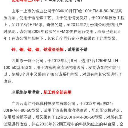
山东一上市的铜业公司于06年10月订9台100HFM-II-80-90型高
压力泵，使用于铜冶炼工艺。由于使用情况良好，于2010年技改工程
上，又订了8台HFM泵。奇怪的是，至2014年2月份我公司走访用户
时发现，该公司2006年购买的HFM泵仍在运行使用，寿命已达到8
年！在该公司的影响下，其它几个同行企业也都采购了此类型泵。
锌、铜、锰、镍、钴湿法冶炼
，试用很不错
四川原一锌业公司，于2013年4月8日，选用7台125HFM-I-H-
100-50型压滤泵，用于浓密机底流泥的输送后，发觉该泵的性能可
以，尔后8个月中又采购了48台该系列的泵，对原有的其它泵进行了
改造。
老系统使用满意，
新工程全部选用
广西云南红河锌联科技发展有限公司，于2012年9日购2台
80HFM-I-80-50型泵，试用于浓密机底流泥输送，配套压滤机过滤，
使用后感觉不错，后又采购了12台100HFM-I-80-50型泵，对所有压
滤泵进行改造，并在2013年的2期工程中的料浆岗位上的44台泵，全