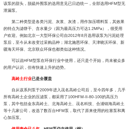
该泵的甜头，脱硫外围泵的选用意见已日趋统一，全部选用HFM型无
泄漏泵。
第二种类型是各类污泥、灰浆、灰渣，用作加压喂料泵，其效果
的特点为滤饼干、含水量少（因为最高压力可达1.2MPa），很受用
户欢迎。例如北京一大型环保公司自2012年8月选用该泵为污泥处理
泵后，至今从未改变过采购品种；湖北施恩环保、天津晓沃环保、新
疆海天环保、北京联众环保也都类似这种情况。
可以说HFM型泵在环保行业中使用，还只是个开始，尚未被众多
的用户认识，但有快速上升的趋势。
高岭土行业
已是全覆盖
自从该系列泵于2009年进入荗名高岭公司后，至今四年多，几乎
所有高岭土企业的压滤泵，都采用了100HFM-II-80-100的高压力
泵，其中包括金东高岭土、北海高岭土、荗名科技、合浦锦海高岭土
等十几家公司，改选了数百台HFM泵，取代了原来使用的柱塞泵和离
心加压泵。
使用寿命已八年
，HFM泵仍在使用（铜）