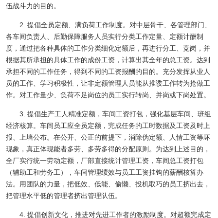
伍战斗力的目的。
2. 提倡全员定额、满负荷工作制度。对中层骨干、各管理部门、
各车间负责人、后勤保障服务人员实行分类工作定量、定额计酬制
度，通过把各种具体的工作分类细化定额后，再进行分工、竞岗，并
根据其所承担的具体工作的成份工资，计算出其全年的总工资。达到
承担不同的工作任务，得到不同的工资报酬的目的。充分发挥从业人
员的工作、学习积极性，让非定额管理人员能从推诿工作转为抢做工
作。对工作量少、负荷不足岗位的员工实行转岗、并岗或下岗处置。
3. 提倡生产工人精准定额，车间工资打包，强化基层车间、班组
经济核算。车间员工应全员定额，完成任务的工时数据及工资及时上
报、上墙公布。在公开、公正的前提下，消除伪定额、人情工资等坏
现象，真正体现能者多劳、多劳多得的分配原则。为达到上述目的，
全厂实行统一劳动定额，厂部直接统计管理工资，车间总工资打包
（辅助工和劳务工），车间管理绩效与员工工资挂钩的薪酬核算办
法。用团队的力量，把低效、低能、偷懒、投机取巧的员工挤出去，
把管理水平低的管理者挤出管理队伍。
4. 提倡创新文化，推进对先进工作者的激励制度。对超额完成定