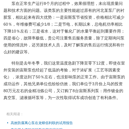
泵在正常生产运行8个月的过程中，效果很理想，未出现质量问
题和技术方面的问题。该类泵的主要性能超过原有的河北某泵厂的衬
胶泵，相比起来有四大优势：一是宙斯泵节省投资，价格相比可减少
60％，年维修费可减少1/8；二是节电，长期以来，总电机功率相比
下降10％左右；三是省水，这对于氰化厂的水量平衡起到重要作用；
四是省心，故障率极低，贵公司注重售后服务质量，除了定期询问泵
使用的情况外，还另派技术人员，及时了解泵的售后运行情况和有什
么好的建议等。
特别是去年冬季，我们这里温度急剧下降至零下12度，即使在室
外安装的宙斯泵也经起了低温的考验，对于浓矿浆（工艺等因素变
化），浓度达到了50％左右，也没影响泵的正常工作。由于宙斯泵的
成功运作，其他兄弟单位也纷纷仿效，我们单位于3月份上马的投资
80万元左右的金精冶炼公司，又订购了8台宙斯系列泵：用作镀金的
真空泵、滤液循环泵等，为一次性取得试车成功创造了有利条件。
相关阅读：
高效防腐离心泵在龙蟒佰利联的试用报告