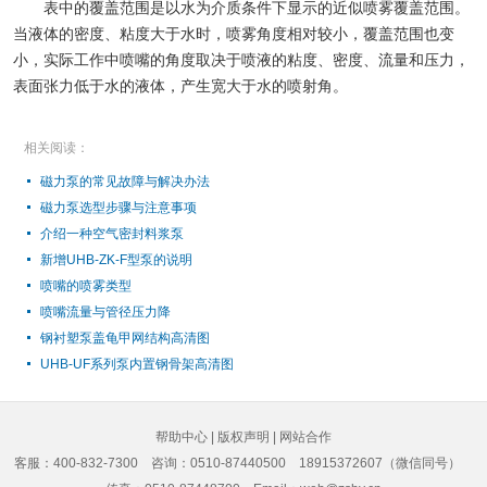
表中的覆盖范围是以水为介质条件下显示的近似喷雾覆盖范围。
当液体的密度、粘度大于水时，喷雾角度相对较小，覆盖范围也变
小，实际工作中喷嘴的角度取决于喷液的粘度、密度、流量和压力，
表面张力低于水的液体，产生宽大于水的喷射角。
相关阅读：
磁力泵的常见故障与解决办法
磁力泵选型步骤与注意事项
介绍一种空气密封料浆泵
新增UHB-ZK-F型泵的说明
喷嘴的喷雾类型
喷嘴流量与管径压力降
钢衬塑泵盖龟甲网结构高清图
UHB-UF系列泵内置钢骨架高清图
帮助中心
|
版权声明
|
网站合作
客服：400-832-7300
咨询：0510-87440500 18915372607（微信同号）