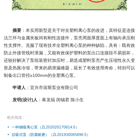
摘要
：本实用新型是关于对全塑料离心泵的改进，其特征是连接
法兰环与金属夹板间有刚性连接件，泵壳周面厚度面上有轴向承压刚
性支撑件。克服了现有技术全塑料离心泵的种种缺陷，具有：既有效
防止外接管线时泄漏，又能有效保护塑料的泵出口连接段不易损坏，
还较好解决了泵组装密封加压时，易造成塑料泵壳产生压缩性永久变
形及热胀冷缩，带来的易泄漏难题，延长了有效使用寿命，特别可以
制备出口管径≥100mm的全塑离心泵。
申请人
：宜兴市宙斯泵业有限公司
发明(设计)人
：蒋龙福 闵锡君 陈小生
相关阅读：
一种侧吸离心泵（ZL202020170814.0）
后吸式泵（防腐耐磨）（ZL201930065896.5）