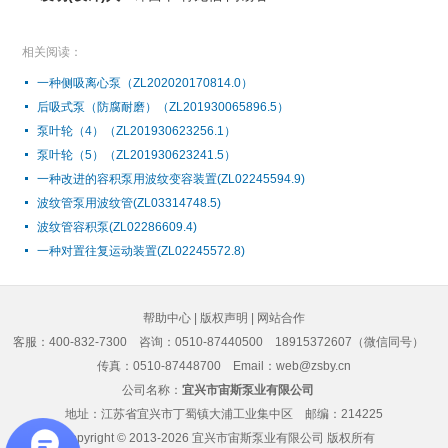
相关阅读：
一种侧吸离心泵（ZL202020170814.0）
后吸式泵（防腐耐磨）（ZL201930065896.5）
泵叶轮（4）（ZL201930623256.1）
泵叶轮（5）（ZL201930623241.5）
一种改进的容积泵用波纹变容装置(ZL02245594.9)
波纹管泵用波纹管(ZL03314748.5)
波纹管容积泵(ZL02286609.4)
一种对置往复运动装置(ZL02245572.8)
帮助中心
|
版权声明
|
网站合作
客服：400-832-7300
咨询：0510-87440500 18915372607（微信同号）
传真：0510-87448700 Email：web@zsby.cn
公司名称：
宜兴市宙斯泵业有限公司
地址：江苏省宜兴市丁蜀镇大浦工业集中区 邮编：214225
Copyright © 2013-2026
宜兴市宙斯泵业有限公司
版权所有