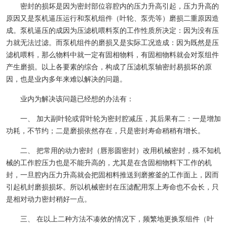
密封的损坏是因为密封部位容腔内的压力升高引起，压力升高的
原因又是泵机逼压运行和泵机组件（叶轮、泵壳等）磨损二重原因造
成。泵机逼压的成因为压滤机喂料泵的工作性质所决定：因为没有压
力就无法过滤。而泵机组件的磨损又是实际工况造成：因为既然是压
滤机喂料，那么物料中就一定有固相物料，有固相物料就会对泵组件
产生磨损。以上各要素的综合，构成了压滤机泵轴密封易损坏的原
因，也是业内多年来难以解决的问题。
业内为解决该问题已经想的办法有：
一、 加大副叶轮或背叶轮为密封腔减压，其后果有二：一是增加
功耗，不节约；二是磨损依然存在，只是密封寿命稍稍有增长。
二、 把常用的动力密封（唇形圆密封）改用机械密封，殊不知机
械的工作腔压力也是不能升高的，尤其是在含固相物料下工作的机
封，一旦腔内压力升高就会把固相料推送到磨擦釜的工作面上，因而
引起机封磨损损坏。所以机械密封在压滤配用泵上寿命也不会长，只
是相对动力密封稍好一点。
三、 在以上二种方法不凑效的情况下，频繁地更换泵组件（叶