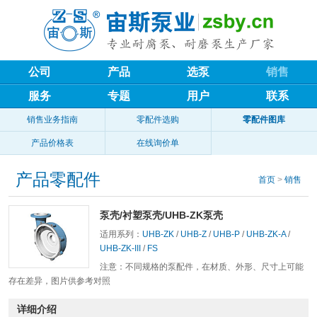
公司
产品
选泵
销售
服务
专题
用户
联系
销售业务指南
零配件选购
零配件图库
产品价格表
在线询价单
产品零配件
首页
>
销售
泵壳/衬塑泵壳/UHB-ZK泵壳
适用系列：
UHB-ZK
/
UHB-Z
/
UHB-P
/
UHB-ZK-A
/
UHB-ZK-III
/
FS
注意：不同规格的泵配件，在材质、外形、尺寸上可能
存在差异，图片供参考对照
详细介绍