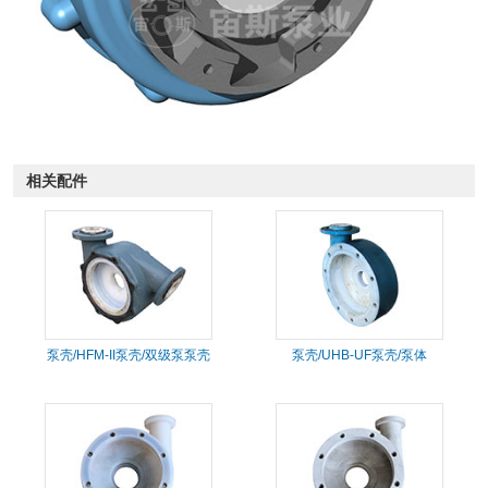
相关配件
泵壳/HFM-II泵壳/双级泵泵壳
泵壳/UHB-UF泵壳/泵体