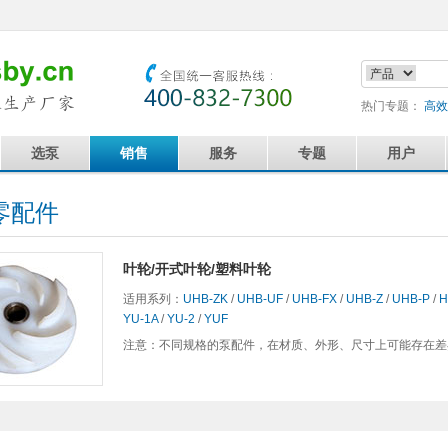
热门专题：
高效
选泵
销售
服务
专题
用户
零配件
叶轮/开式叶轮/塑料叶轮
适用系列：
UHB-ZK
/
UHB-UF
/
UHB-FX
/
UHB-Z
/
UHB-P
/
H
YU-1A
/
YU-2
/
YUF
注意：不同规格的泵配件，在材质、外形、尺寸上可能存在差