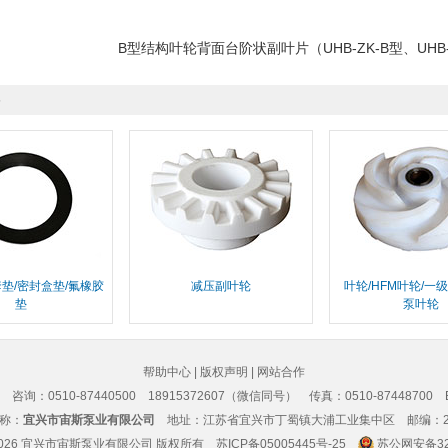
B型结构叶轮背面台阶状副叶片（UHB-ZK-B型、UHB
套垫/密封盒垫/氟橡胶
减压副叶轮
叶轮/HFM叶轮/一
垫
泵叶轮
帮助中心
|
版权声明
|
网站合作
00
咨询：0510-87440500 18915372607（微信同号）
传真：0510-87448700 E
称：
宜兴市宙斯泵业有限公司
地址：江苏省宜兴市丁蜀镇大浦工业集中区 邮编：21
2026
宜兴市宙斯泵业有限公司
版权所有
苏ICP备05005445号-25
苏公网安备320