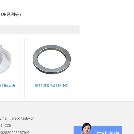
-UF系列等）
级叶轮/后吸
叶轮调节圈/叶轮顶圈
mail：web@zsby.cn
4225
28202232579号