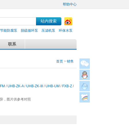
帮助中心
节能防腐泵
脱硫循环泵
压滤机泵
环保水泵
联系
首页
>
销售
FM
/
UHB-ZK-A
/
UHB-ZK-III
/
UHB-UM
/
FXB-Z
/
异，图片供参考对照