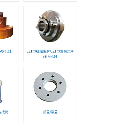
5型机封
JZ1型机械密封/JZ1型集装式单
端面机封
连接筒
后盖/泵盖