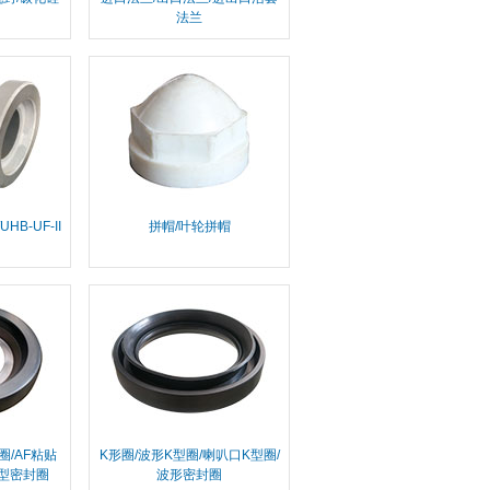
法兰
UHB-UF-II
拼帽/叶轮拼帽
圈/AF粘贴
K形圈/波形K型圈/喇叭口K型圈/
贴型密封圈
波形密封圈