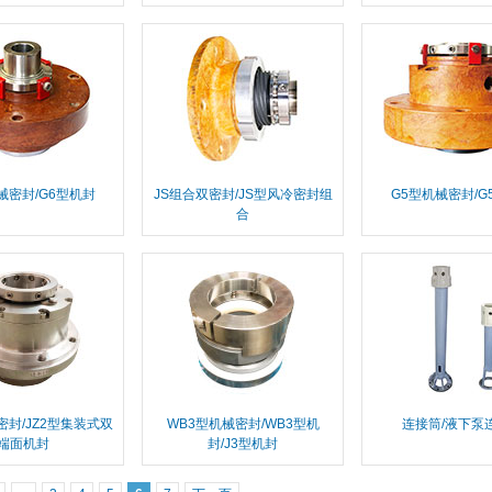
械密封/G6型机封
JS组合双密封/JS型风冷密封组
G5型机械密封/G
合
密封/JZ2型集装式双
WB3型机械密封/WB3型机
连接筒/液下泵
端面机封
封/J3型机封