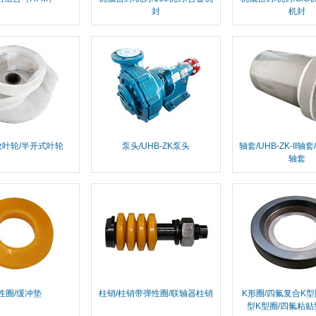
封
机封
效叶轮/半开式叶轮
泵头/UHB-ZK泵头
轴套/UHB-ZK-II轴套/
轴套
性圈/缓冲垫
柱销/柱销带弹性圈/联轴器柱销
K形圈/四氟复合K型
型K型圈/四氟粘