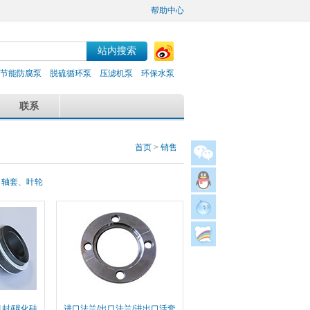
帮助中心
节能防腐泵
脱硫循环泵
压滤机泵
环保水泵
联系
首页
>
销售
、
轴套
、
叶轮
机封/碳化硅
进口法兰/出口法兰/进出口活套