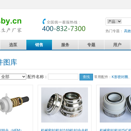
热门专题：
高效
选泵
销售
服务
专题
用户
件图库
配件名称：
常用配件：
K形密封圈
封组合（HFM）
机械密封/机封/169机封/合金机
机械密封/机封/SiC