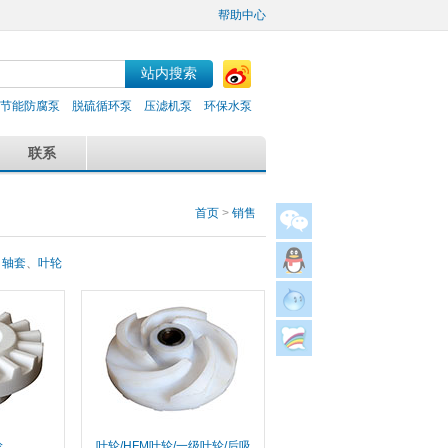
帮助中心
节能防腐泵
脱硫循环泵
压滤机泵
环保水泵
联系
首页
>
销售
、
轴套
、
叶轮
轮
叶轮/HFM叶轮/一级叶轮/后吸