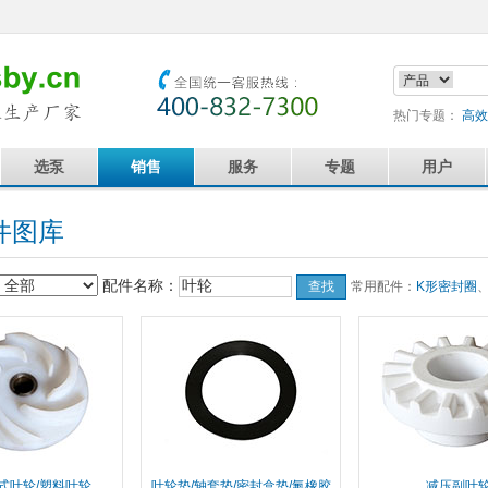
热门专题：
高效
选泵
销售
服务
专题
用户
件图库
配件名称：
常用配件：
K形密封圈
式叶轮/塑料叶轮
叶轮垫/轴套垫/密封盒垫/氟橡胶
减压副叶