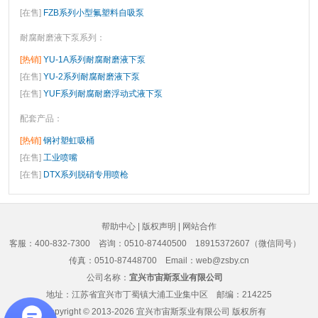
[在售]
FZB系列小型氟塑料自吸泵
耐腐耐磨液下泵系列
：
[热销]
YU-1A系列耐腐耐磨液下泵
[在售]
YU-2系列耐腐耐磨液下泵
[在售]
YUF系列耐腐耐磨浮动式液下泵
配套产品
：
[热销]
钢衬塑虹吸桶
[在售]
工业喷嘴
[在售]
DTX系列脱硝专用喷枪
帮助中心
|
版权声明
|
网站合作
客服：400-832-7300
咨询：0510-87440500 18915372607（微信同号）
传真：0510-87448700 Email：web@zsby.cn
公司名称：
宜兴市宙斯泵业有限公司
地址：江苏省宜兴市丁蜀镇大浦工业集中区 邮编：214225
Copyright © 2013-2026
宜兴市宙斯泵业有限公司
版权所有