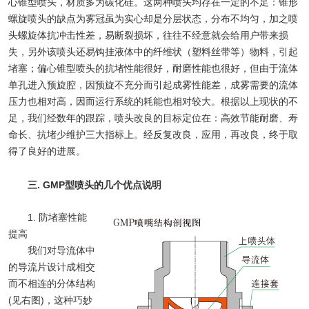
心锥型喷头，材质多为碳化硅。这两种喷头均存在一定的不足：锥形
螺旋喷头的缺点为雾冠虽为实心却是分层状态，分布不均匀，加之喷
头螺旋体抗冲击性差，易断裂损坏，往往不经意就会给用户带来损
失，另外该喷头还易钩挂液体中的纤维状（塑料丝带等）物料，引起
堵塞；偏心锥型喷头的抗堵性能很好，耐磨性能也很好，但由于流体
单孔进入预旋腔，因预旋不充分而引起成雾性能差，成雾需要的流体
压力也相对高，因而运行系统的耗能也相对较大。根据以上现状的不
足，我们经数年的跟踪，喷头改良的目标定位在：高效节能耐磨、寿
命长、抗堵少维护三大指标上。经反复改良，应用，再改良，终于取
得了良好的进展。
三. GMP型喷头的几个优点说明
1. 防堵塞性能
提高
我们对导流体中
的导流片设计成相交
而不相连的分体结构
(见右图)，这种巧妙