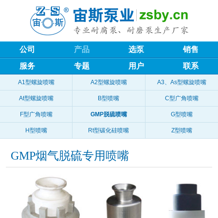
公司
产品
选泵
销售
服务
专题
用户
联系
A1型螺旋喷嘴
A2型螺旋喷嘴
A3、As型螺旋喷嘴
At型螺旋喷嘴
B型喷嘴
C型广角喷嘴
F型广角喷嘴
GMP脱硫喷嘴
G型喷嘴
H型喷嘴
Rt型碳化硅喷嘴
Z型喷嘴
GMP烟气脱硫专用喷嘴