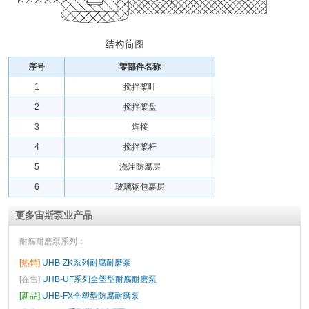
序号
零部件名称
1
搅拌桨叶
2
搅拌桨盘
3
焊接
4
搅拌桨杆
5
浇注防腐层
6
玻璃钢包裹层
更多宙斯泵业产品
耐腐耐磨泵系列
：
[热销]
UHB-ZK系列耐腐耐磨泵
[在售]
UHB-UF系列全塑型耐腐耐磨泵
[新品]
UHB-FX全塑型防腐耐磨泵